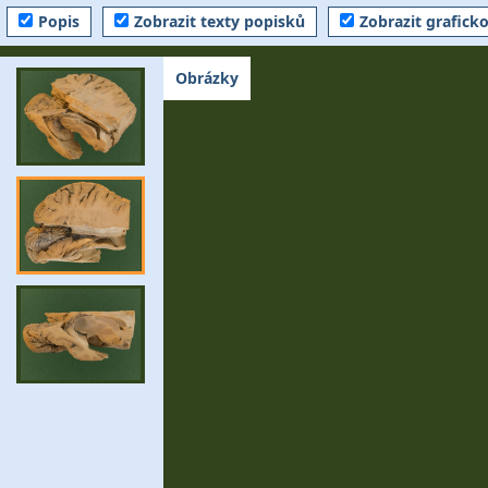
Popis
Zobrazit texty popisků
Zobrazit grafick
Obrázky