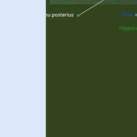
Crus
ornu occipitale; cornu posterius
Hippoc