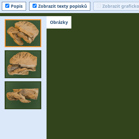
Popis
Zobrazit texty popisků
Zobrazit grafick
Obrázky