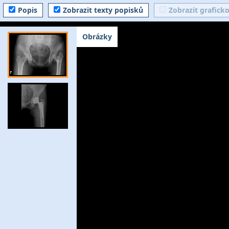
Popis
Zobrazit texty popisků
Zobrazit grafick
Obrázky