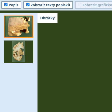
Popis
Zobrazit texty popisků
Zobrazit grafick
Obrázky