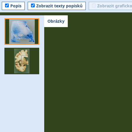
Popis
Zobrazit texty popisků
Zobrazit grafick
Obrázky