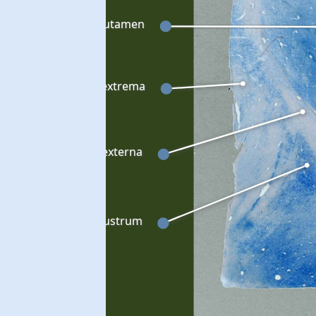
Putamen
Capsula extrema
Capsula externa
Claustrum