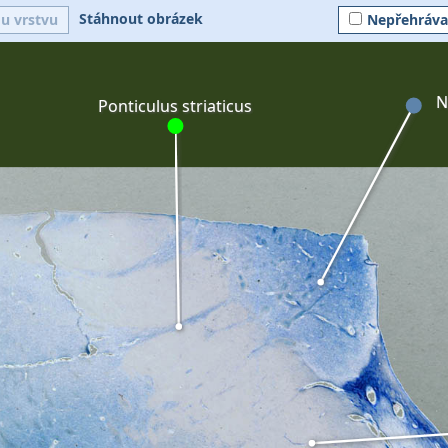
Stáhnout obrázek
ou vrstvu
Nepřehráva
N
Ponticulus striaticus