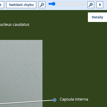
t
Nahlásit chybu
R
Detaily
ucleus caudatus
Capsula interna