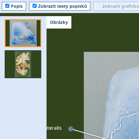
Popis
Zobrazit texty popisků
Zobrazit grafick
Obrázky
Globus pallidus lateralis