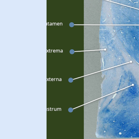
Putamen
Capsula extrema
Capsula externa
Claustrum