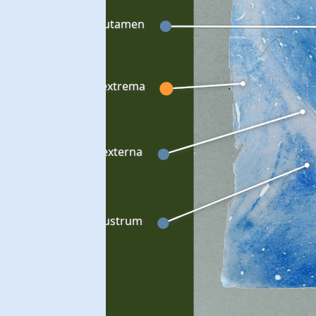
Putamen
Capsula extrema
Capsula externa
Claustrum