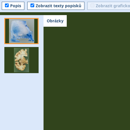
Popis
Zobrazit texty popisků
Zobrazit grafick
Obrázky