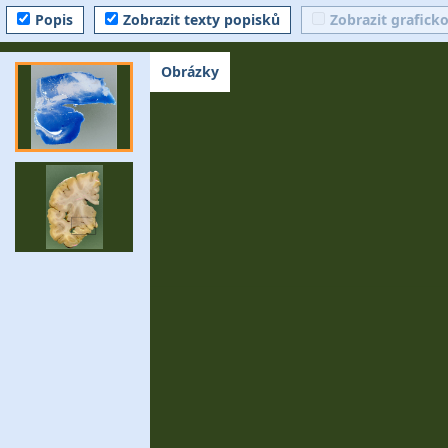
Popis
Zobrazit texty popisků
Zobrazit grafick
Obrázky