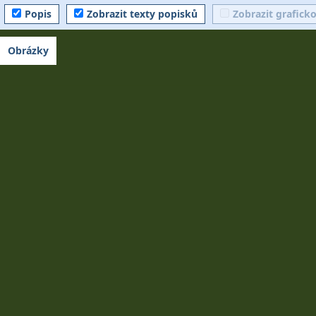
Popis
Zobrazit texty popisků
Zobrazit grafick
Obrázky