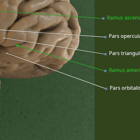
Ramus ascen
Pars opercul
Pars triangul
Ramus anter
Pars orbitali