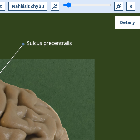
t
Nahlásit chybu
R
Detaily
Sulcus precentralis