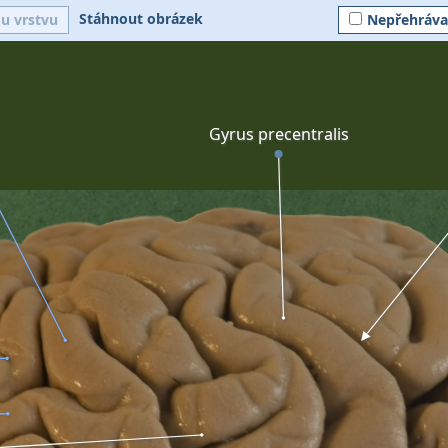
Stáhnout obrázek
ou vrstvu
Nepřehráva
Gyrus precentralis