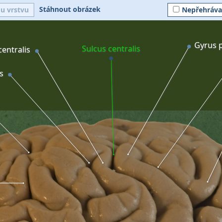
Stáhnout obrázek
ou vrstvu
Nepřehráva
Gyrus p
Sulcus centralis
entralis
s