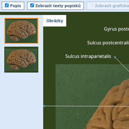
Popis
Zobrazit texty popisků
Zobrazit grafick
Obrázky
Gyrus postc
Sulcus postcentrali
Sulcus intraparietalis
 parietalis inferior