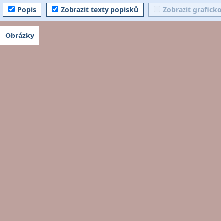
Popis
Zobrazit texty popisků
Zobrazit grafick
Obrázky