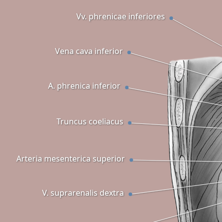
Vv. phrenicae inferiores
Vena cava inferior
A. phrenica inferior
Truncus coeliacus
Arteria mesenterica superior
V. suprarenalis dextra