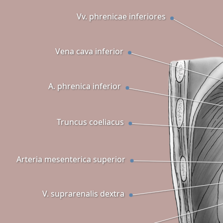
Vv. phrenicae inferiores
Vena cava inferior
A. phrenica inferior
Truncus coeliacus
Arteria mesenterica superior
V. suprarenalis dextra