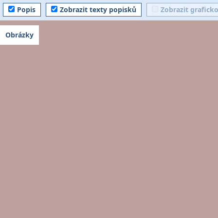
Popis
Zobrazit texty popisků
Zobrazit grafick
Obrázky