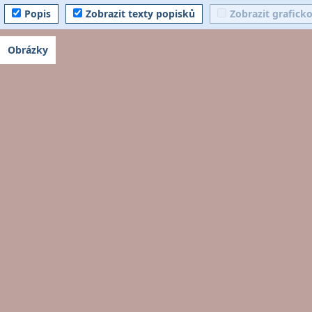
Popis
Zobrazit texty popisků
Zobrazit grafick
Obrázky