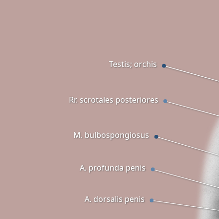
Testis; orchis
Rr. scrotales posteriores
M. bulbospongiosus
A. profunda penis
A. dorsalis penis