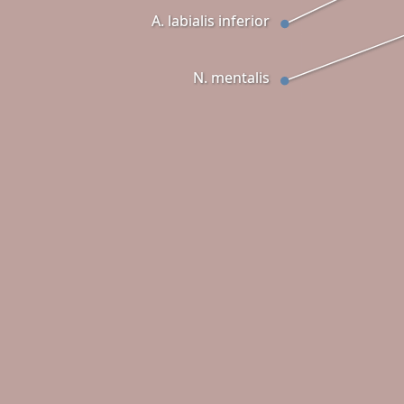
A. labialis inferior
N. mentalis