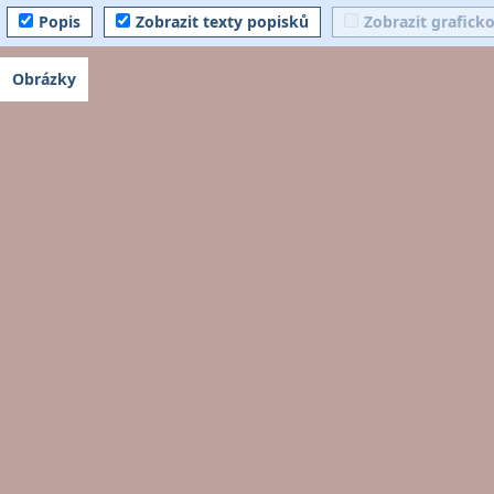
Popis
Zobrazit texty popisků
Zobrazit grafick
Obrázky