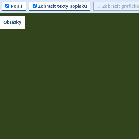
Popis
Zobrazit texty popisků
Zobrazit grafick
Obrázky