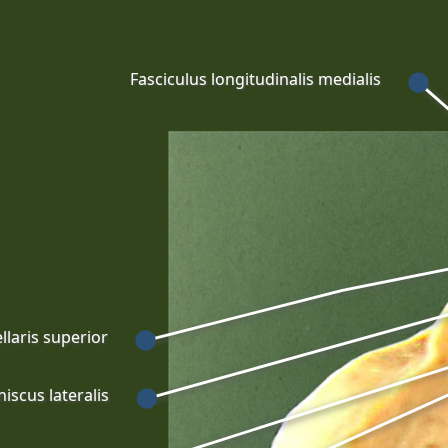
Fasciculus longitudinalis medialis
laris superior
iscus lateralis