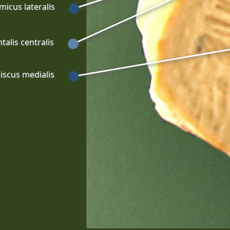
micus lateralis
alis centralis
scus medialis