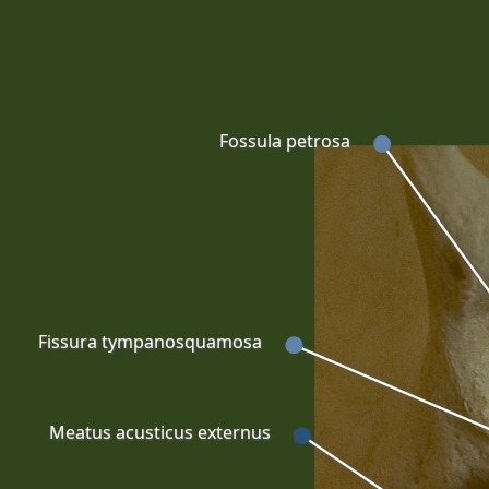
Fossula petrosa
Fissura tympanosquamosa
Meatus acusticus externus