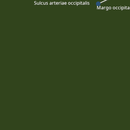
Sulcus arteriae occipitalis
Margo occipital