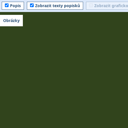
Popis
Zobrazit texty popisků
Zobrazit grafick
Obrázky