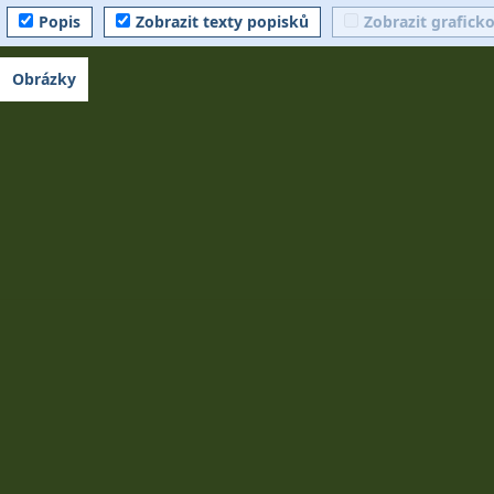
Popis
Zobrazit texty popisků
Zobrazit grafick
Obrázky