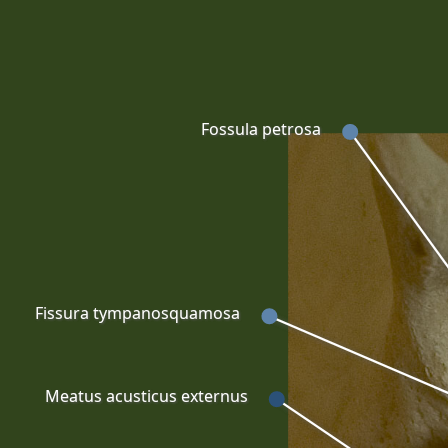
Fossula petrosa
Fissura tympanosquamosa
Meatus acusticus externus