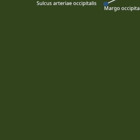
Sulcus arteriae occipitalis
Margo occipital