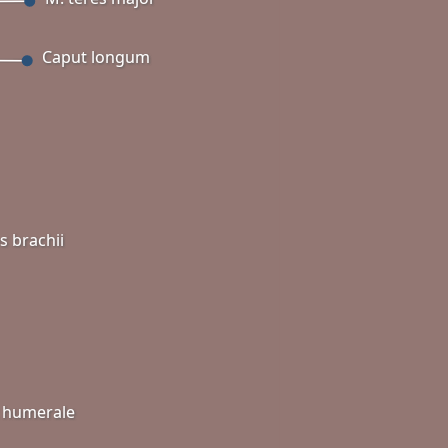
Caput longum
s brachii
 humerale