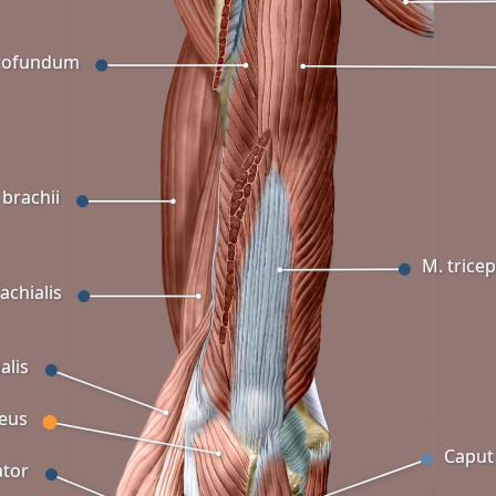
profundum
 brachii
M. tricep
achialis
alis
eus
Caput
ator