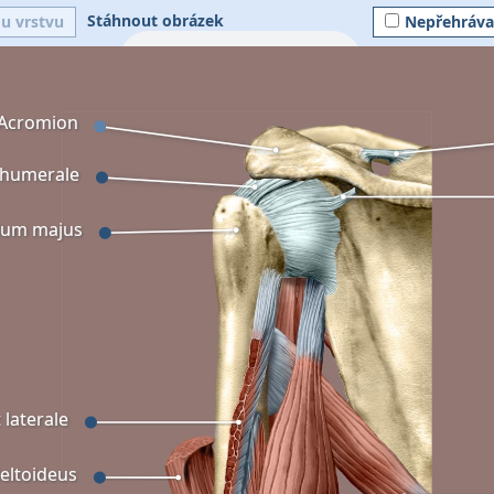
Stáhnout obrázek
ou vrstvu
Nepřehráva
Acromion
ohumerale
lum majus
 laterale
eltoideus