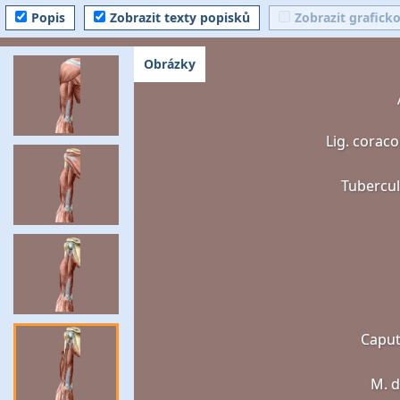
Popis
Zobrazit texty popisků
Zobrazit grafick
Obrázky
Lig. corac
Tubercu
Caput
M. d