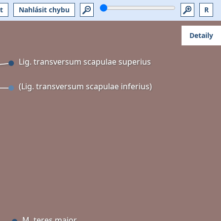
t
Nahlásit chybu
R
Detaily
Lig. transversum scapulae superius
(Lig. transversum scapulae inferius)
M. teres major