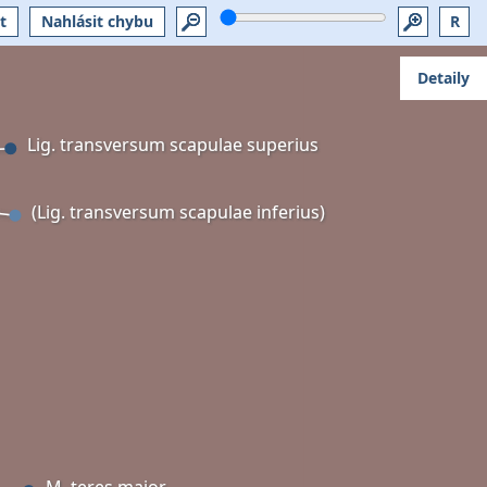
t
Nahlásit chybu
R
Detaily
Lig. transversum scapulae superius
(Lig. transversum scapulae inferius)
M. teres major