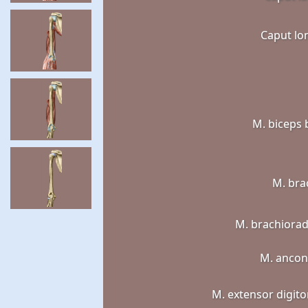
Caput l
M. biceps 
M. brac
M. brachioradi
M. anco
M. extensor digit