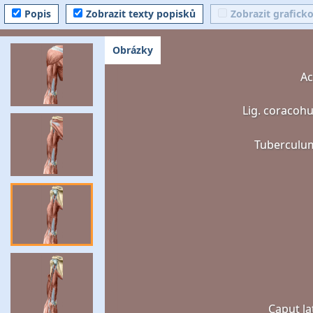
Popis
Zobrazit texty popisků
Zobrazit grafick
Obrázky
A
Lig. coracoh
Tuberculu
Caput la