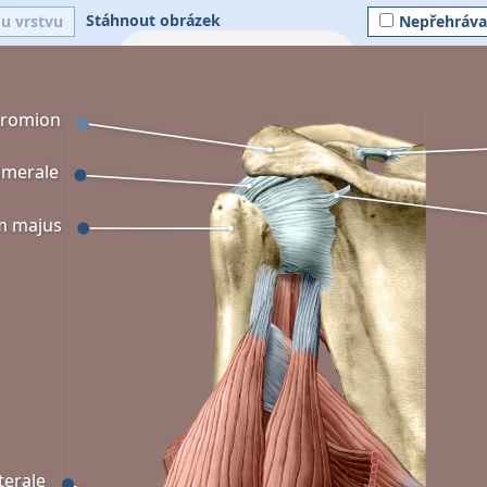
Stáhnout obrázek
ou vrstvu
Nepřehráva
cromion
umerale
m majus
terale