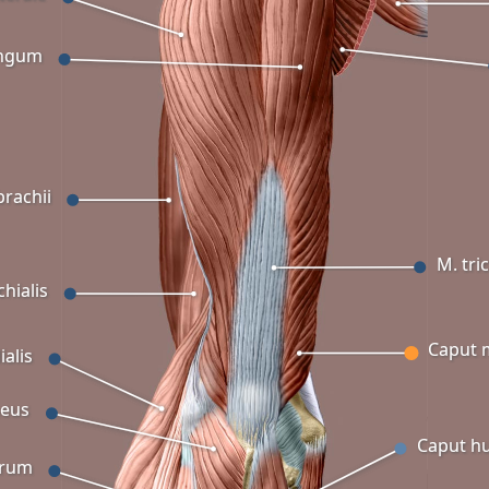
ongum
brachii
M. tri
hialis
Caput 
alis
neus
Caput h
orum