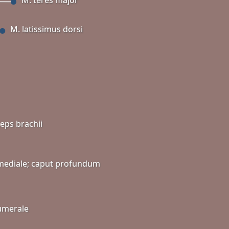
M. latissimus dorsi
ceps brachii
mediale; caput profundum
umerale