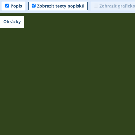
Popis
Zobrazit texty popisků
Zobrazit grafick
Obrázky