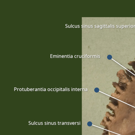
Sulcus sinus sagittalis superior
Eminentia cruciformis
Protuberantia occipitalis interna
Sulcus sinus transversi