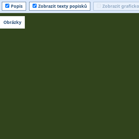
Popis
Zobrazit texty popisků
Zobrazit grafick
Obrázky