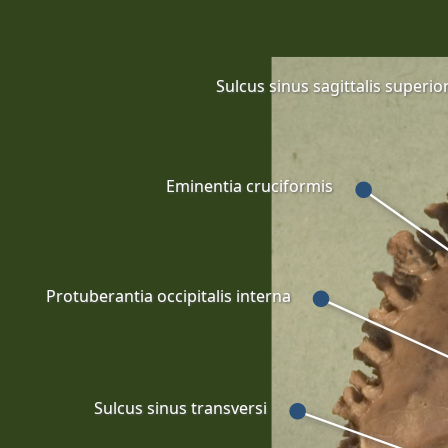
Sulcus sinus sagittalis superior
Eminentia cruciformis
Protuberantia occipitalis interna
Sulcus sinus transversi