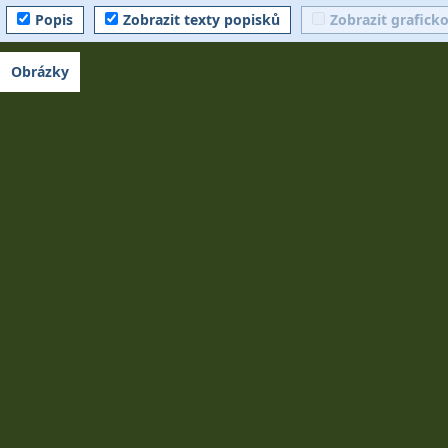
Popis
Zobrazit texty popisků
Zobrazit grafick
Obrázky