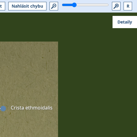
t
Nahlásit chybu
R
Detaily
Crista ethmoidalis