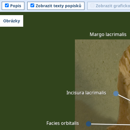
Popis
Zobrazit texty popisků
Zobrazit grafick
Obrázky
Margo lacrimalis
Incisura lacrimalis
Facies orbitalis