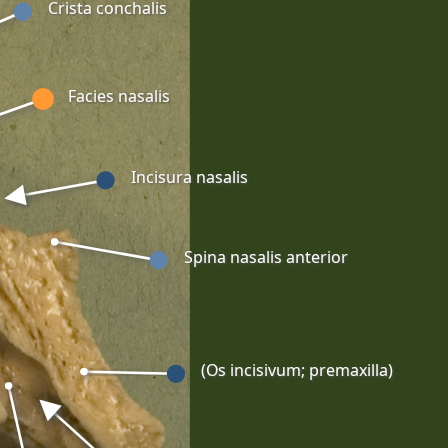
Crista conchalis
Facies nasalis
Incisura nasalis
Spina nasalis anterior
(Os incisivum; premaxilla)