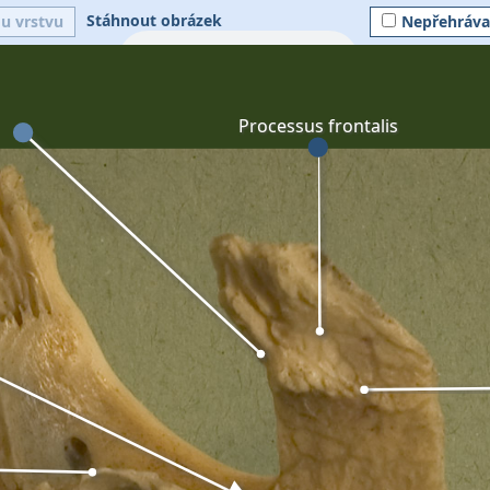
Stáhnout obrázek
ou vrstvu
Nepřehráva
Processus frontalis