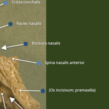
Crista conchalis
Facies nasalis
Incisura nasalis
Spina nasalis anterior
(Os incisivum; premaxilla)