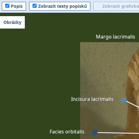
Popis
Zobrazit texty popisků
Zobrazit grafick
Obrázky
Margo lacrimalis
Incisura lacrimalis
Facies orbitalis