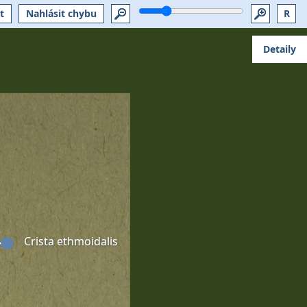
t
Nahlásit chybu
R
Detaily
Crista ethmoidalis