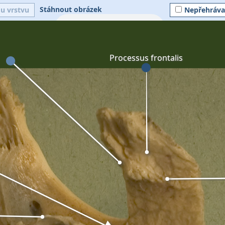
Stáhnout obrázek
ou vrstvu
Nepřehráva
Processus frontalis