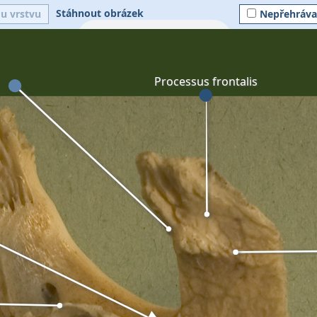
Stáhnout obrázek
ou vrstvu
Nepřehráva
Processus frontalis