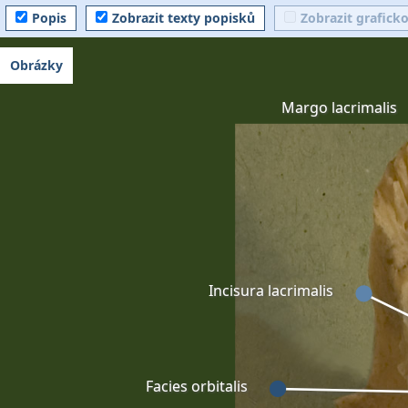
Popis
Zobrazit texty popisků
Zobrazit grafick
Obrázky
Margo lacrimalis
Incisura lacrimalis
Facies orbitalis