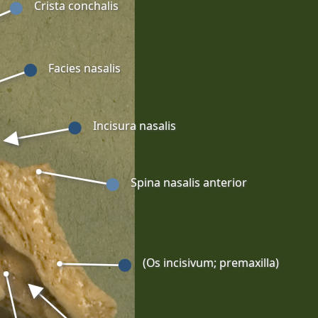
Crista conchalis
Facies nasalis
Incisura nasalis
Spina nasalis anterior
(Os incisivum; premaxilla)