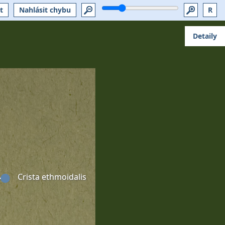
t
Nahlásit chybu
R
Detaily
Crista ethmoidalis