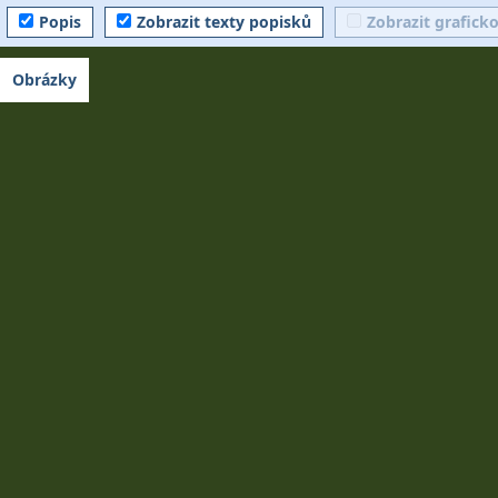
Popis
Zobrazit texty popisků
Zobrazit grafick
Obrázky