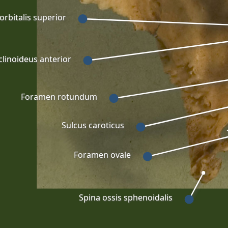
orbitalis superior
clinoideus anterior
Foramen rotundum
Sulcus caroticus
Foramen ovale
Spina ossis sphenoidalis