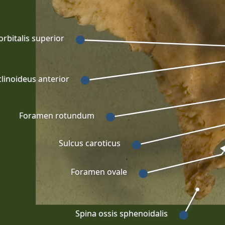
orbitalis superior
linoideus anterior
Foramen rotundum
Sulcus caroticus
Foramen ovale
Spina ossis sphenoidalis