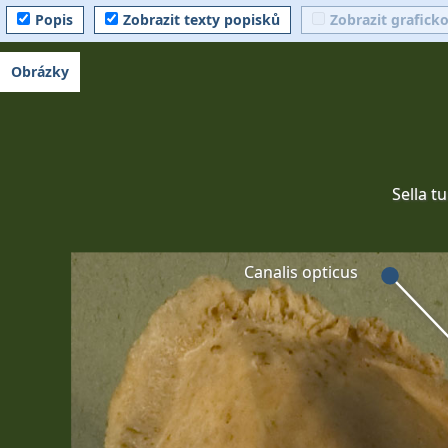
Popis
Zobrazit texty popisků
Zobrazit grafick
Obrázky
Sella t
Canalis opticus