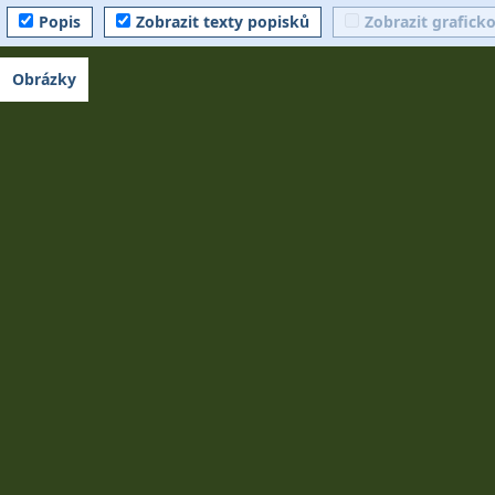
Popis
Zobrazit texty popisků
Zobrazit grafick
Obrázky