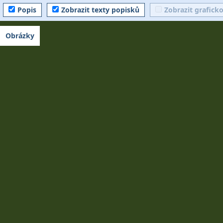
Popis
Zobrazit texty popisků
Zobrazit grafick
Obrázky