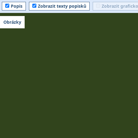
Popis
Zobrazit texty popisků
Zobrazit grafick
Obrázky