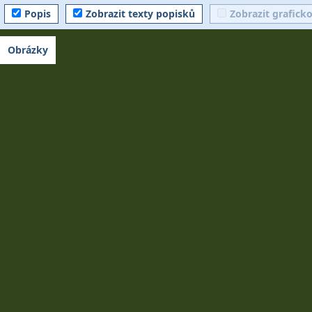
Popis
Zobrazit texty popisků
Zobrazit grafick
Obrázky