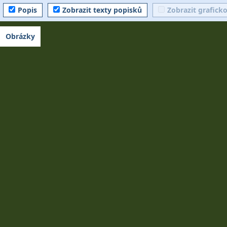
Popis
Zobrazit texty popisků
Zobrazit grafick
Obrázky