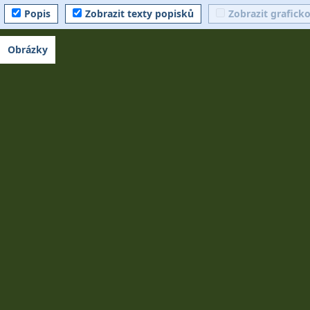
Popis
Zobrazit texty popisků
Zobrazit grafick
Obrázky