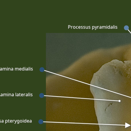
Processus pyramidalis
amina medialis
Lamina lateralis
sa pterygoidea