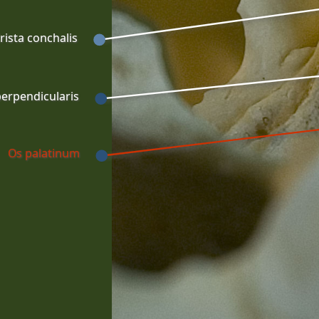
rista conchalis
erpendicularis
Os palatinum