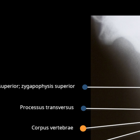
 superior; zygapophysis superior
Processus transversus
Corpus vertebrae