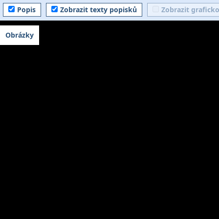
Popis
Zobrazit texty popisků
Zobrazit grafick
Obrázky