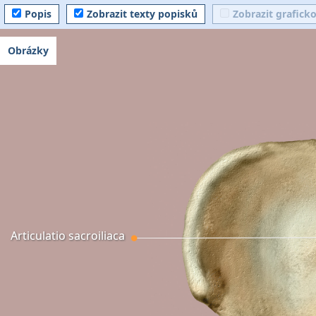
Popis
Zobrazit texty popisků
Zobrazit grafick
Obrázky
Articulatio sacroiliaca