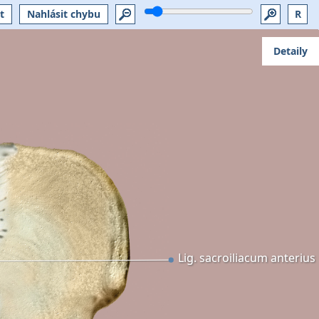
t
Nahlásit chybu
R
Detaily
Lig. sacroiliacum anterius