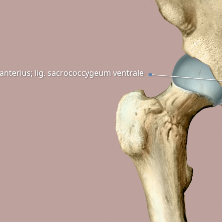
anterius; lig. sacrococcygeum ventrale