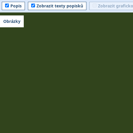
Popis
Zobrazit texty popisků
Zobrazit grafick
Obrázky