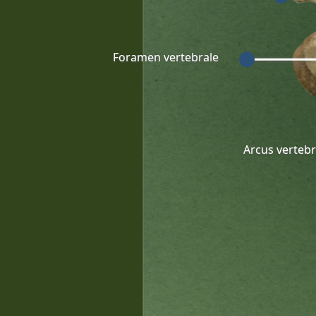
Foramen vertebrale
Arcus verteb