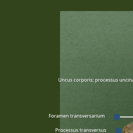
Uncus corporis; processus uncin
Foramen transversarium
Processus transversus