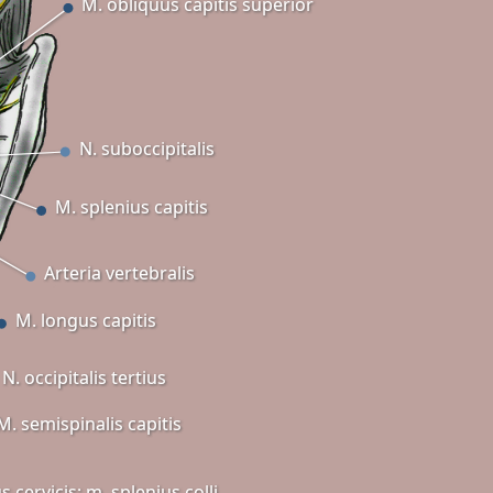
M. obliquus capitis superior
N. suboccipitalis
M. splenius capitis
Arteria vertebralis
M. longus capitis
N. occipitalis tertius
M. semispinalis capitis
s cervicis; m. splenius colli