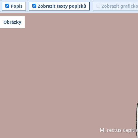
Popis
Zobrazit texty popisků
Zobrazit grafick
Obrázky
M. rectus capiti