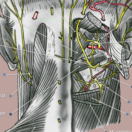
nus
ior
M. spleniu