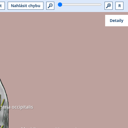
t
Nahlásit chybu
R
Detaily
teria occipitalis