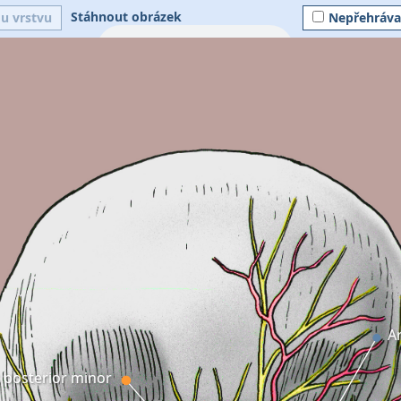
Stáhnout obrázek
ou vrstvu
Nepřehráva
Ar
s posterior minor