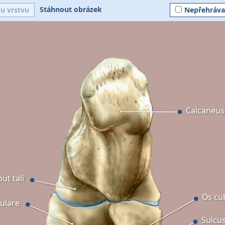
Stáhnout obrázek
ou vrstvu
Nepřehráva
Calcaneus
ut tali
Os c
culare
Sulcus