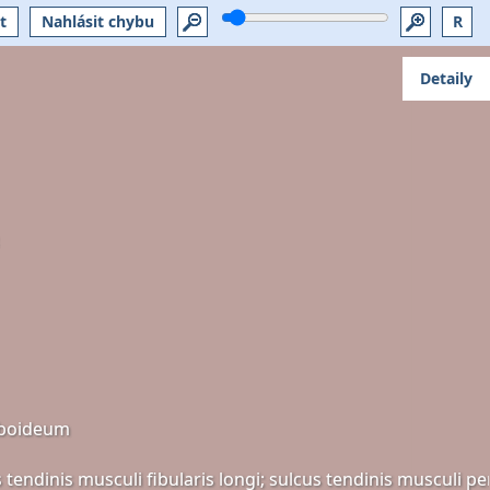
t
Nahlásit chybu
R
Detaily
uboideum
 tendinis musculi fibularis longi; sulcus tendinis musculi pe