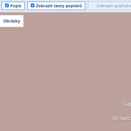
Popis
Zobrazit texty popisků
Zobrazit grafick
Obrázky
Cap
Os navi