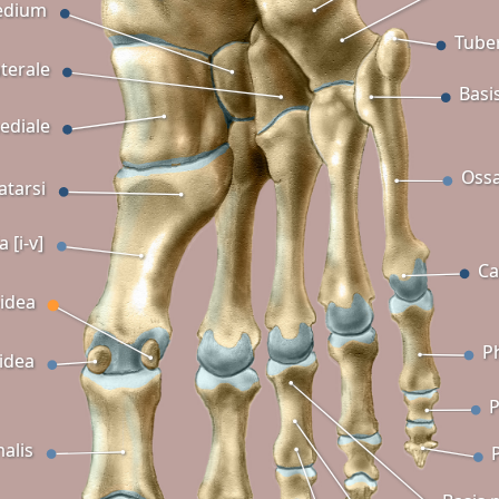
edium
Tuber
terale
Basi
ediale
Ossa
atarsi
 [i-v]
Ca
idea
P
idea
alis