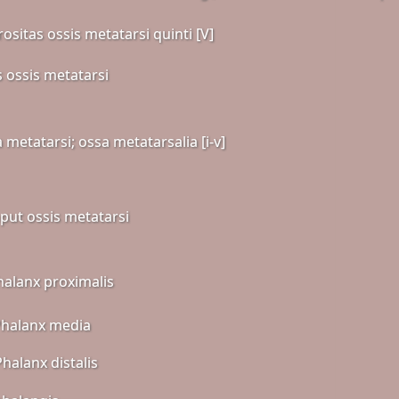
ositas ossis metatarsi quinti [V]
s ossis metatarsi
 metatarsi; ossa metatarsalia [i-v]
put ossis metatarsi
halanx proximalis
Phalanx media
Phalanx distalis