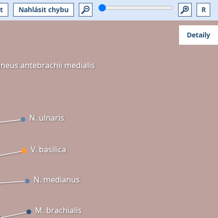
t
Nahlásit chybu
R
Detaily
aneus antebrachii medialis
N. ulnaris
V. basilica
N. medianus
M. brachialis