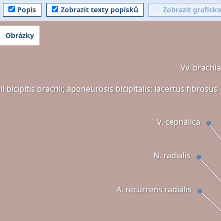
Popis
Zobrazit texty popisků
Zobrazit grafick
Obrázky
Vv. brachia
bicipitis brachii; aponeurosis bicipitalis; lacertus fibrosus
V. cephalica
N. radialis
A. recurrens radialis