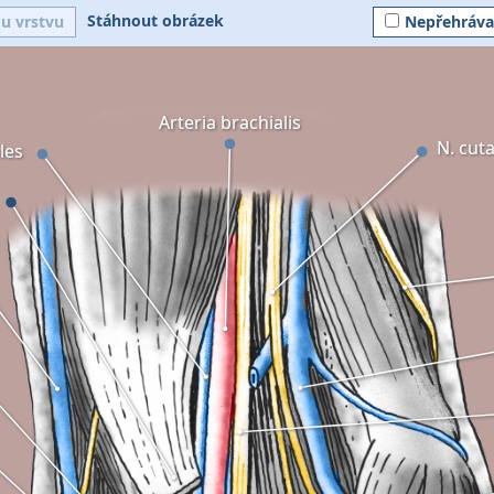
Stáhnout obrázek
ou vrstvu
Nepřehráva
Arteria brachialis
N. cut
les