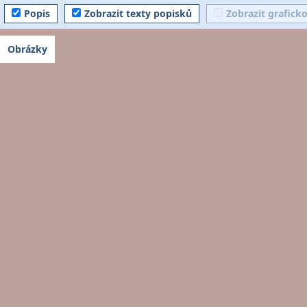
Popis
Zobrazit texty popisků
Zobrazit grafick
Obrázky